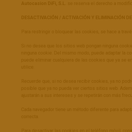
Autocasion DiFi, S.L.
se reserva el derecho a modifica
DESACTIVACIÓN / ACTIVACIÓN Y ELIMINACIÓN D
Para restringir o bloquear las cookies, se hace a trav
Si no desea que los sitios web pongan ninguna cookie
ninguna cookie. Del mismo modo, puede adaptar la co
puede eliminar cualquiera de las cookies que ya se e
utilice.
Recuerde que, si no desea recibir cookies, ya no pod
posible que ya no pueda ver ciertos sitios web. Ademá
ajustarán a sus intereses y se repetirán con más frec
Cada navegador tiene un método diferente para adaptar
correcta.
Para desactivar las cookies en el teléfono móvil, con