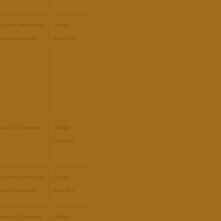
a a los 2 años desde 
Google 
tima actualización.
Analytics
a a los 10 minutos.
Google 
Analytics
a a los 2 años desde 
Google 
tima actualización.
Analytics
a a los 30 minutos 
Google 