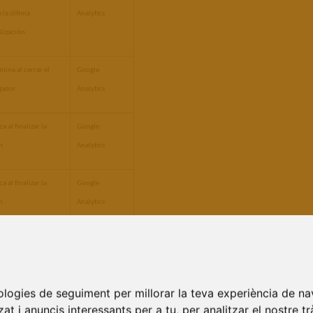
 la última 
Analytics
lización.
mina al cerrar el 
Google 
gador.
Analytics
 al finalizar la 
Google 
n.
Analytics
 al finalizar la 
Google 
n.
Analytics
a a los 6 meses 
Google 
 la última 
Analytics
lización.
nologies de seguiment per millorar la teva experiència de na
at i anuncis interessants per a tu, per analitzar el nostre tr