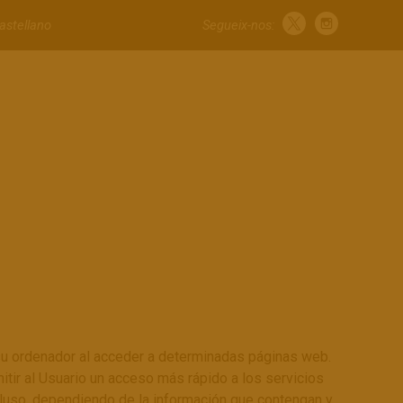
astellano
Segueix-nos:
 su ordenador al acceder a determinadas páginas web.
itir al Usuario un acceso más rápido a los servicios
cluso, dependiendo de la información que contengan y