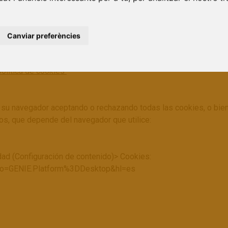
 en su navegador las cookies de nuestras redes sociales. A con
 web:
Canviar preferències
olítica de cookies
tica de cookies
política de cookies
su navegador aceptando o rechazando todas las cookies, o bien s
os, que depende del navegador que utilice:
ad (Configuración de contenido)> Cookies:
?co=GENIE.Platform%3DDesktop&hl=es