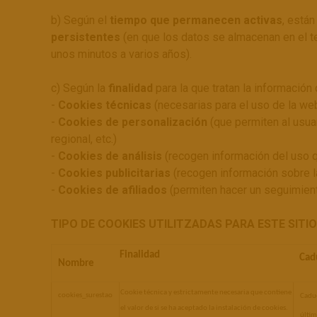
b) Según el
tiempo que permanecen activas
, están
persistentes
(en que los datos se almacenan en el t
unos minutos a varios años).
c) Según la
finalidad
para la que tratan la información
-
Cookies técnicas
(necesarias para el uso de la web
-
Cookies de personalización
(que permiten al usuar
regional, etc.)
-
Cookies de análisis
(recogen información del uso q
-
Cookies publicitarias
(recogen información sobre l
-
Cookies de afiliados
(permiten hacer un seguimiento
TIPO DE COOKIES UTILITZADAS PARA ESTE SITI
Finalidad 
Cad
Nombre
Cookie técnica y estrictamente necesaria que contiene 
cookies_surestao
Caduc
el valor de si se ha aceptado la instalación de cookies.
últim