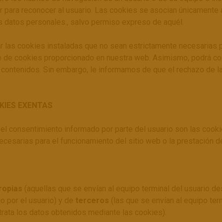
zar para reconocer al usuario. Las cookies se asocian únicamente
s datos personales., salvo permiso expreso de aquél.
r las cookies instaladas que no sean estrictamente necesarias p
uste de cookies proporcionado en nuestra web. Asimismo, podrá c
os contenidos. Sin embargo, le informamos de que el rechazo de 
KIES EXENTAS
el consentimiento informado por parte del usuario son las cookies
ecesarias para el funcionamiento del sitio web o la prestación
ropias
(aquellas que se envían al equipo terminal del usuario d
do por el usuario) y de
terceros
(las que se envían al equipo te
 trata los datos obtenidos mediante las cookies).