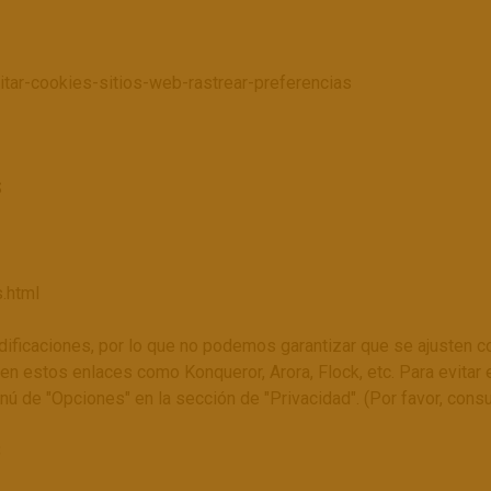
litar-cookies-sitios-web-rastrear-preferencias
S
.html
ficaciones, por lo que no podemos garantizar que se ajusten c
en estos enlaces como Konqueror, Arora, Flock, etc. Para evita
ú de "Opciones" en la sección de "Privacidad". (Por favor, cons
S