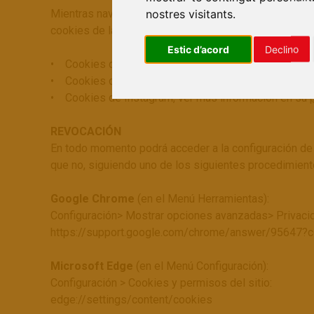
nostres visitants.
Mientras navega por nuestra web, pueden almacenarse
cookies de las redes sociales que utilizamos en esta
Estic d’acord
Declino
• Cookies de Facebook, ver más información en su
p
• Cookies de Twitter, ver más información en su
polí
• Cookies de Instagram, ver más información en su
REVOCACIÓN
En todo momento podrá acceder a la configuración de 
que no, siguiendo uno de los siguientes procedimient
Google Chrome
(en el Menú Herramientas):
Configuración> Mostrar opciones avanzadas> Privacid
https://support.google.com/chrome/answer/95647
Microsoft Edge
(en el Menú Configuración):
Configuración > Cookies y permisos del sitio:
edge://settings/content/cookies