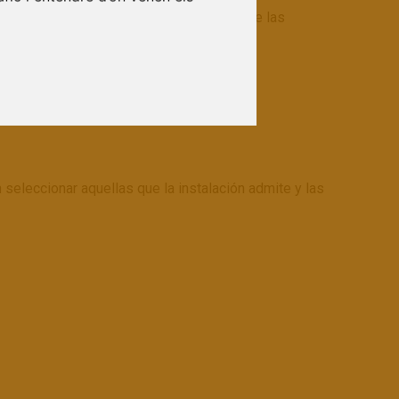
tinuación, le indicamos los enlaces sobre las
eleccionar aquellas que la instalación admite y las