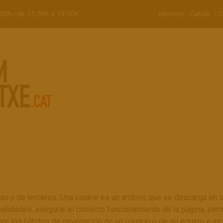
3:00h i de 15:00h a 19:00h
Idiomes:
Català
C
ias y de terceros. Una cookie es un archivo que se descarga en
nalidades, asegurar el correcto funcionamiento de la página, perm
re los hábitos de navegación de un usuario o de su equipo e in