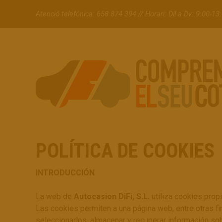
Atenció telefónica:
658 874 394
//
Horari: Dll a Dv: 9:00-1
Compremelseucotxe.cat
Comprem el seu cotxe
POLÍTICA DE COOKIES
INTRODUCCIÓN
La web de
Autocasion DiFi, S.L.
utiliza cookies prop
Las cookies permiten a una página web, entre otras fi
seleccionados, almacenar y recuperar información sob