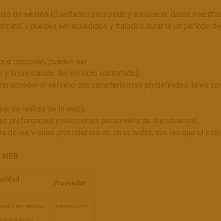
 las de
sesión
(diseñadas para pedir y almacenar datos mientras
erminal y pueden ser accedidos y tratados durante un período def
 que recopilan, pueden ser:
 y la prestación del servicio contratado),
io acceder al servicio con características predefinidas, tales co
ue se realiza de la web),
as preferencias y elecciones personales de los usuarios),
 de las visitas procedentes de otras webs, con las que el sitio 
O WEB
ucidad
Proveedor
a en 1 año desde la 
inventario.pro
a actualización.