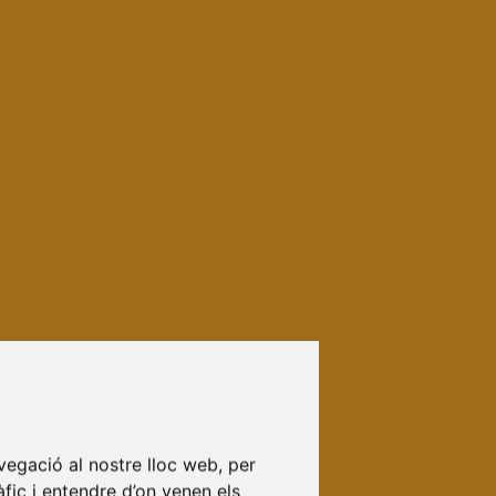
vegació al nostre lloc web, per
àfic i entendre d’on venen els