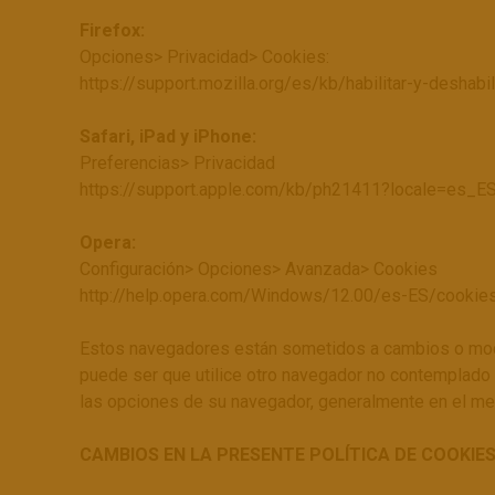
Firefox:
Opciones> Privacidad> Cookies:
https://support.mozilla.org/es/kb/habilitar-y-deshabi
Safari, iPad y iPhone:
Preferencias> Privacidad
https://support.apple.com/kb/ph21411?locale=es_E
Opera:
Configuración> Opciones> Avanzada> Cookies
http://help.opera.com/Windows/12.00/es-ES/cookies
Estos navegadores están sometidos a cambios o modi
puede ser que utilice otro navegador no contemplado 
las opciones de su navegador, generalmente en el men
CAMBIOS EN LA PRESENTE POLÍTICA DE COOKIE