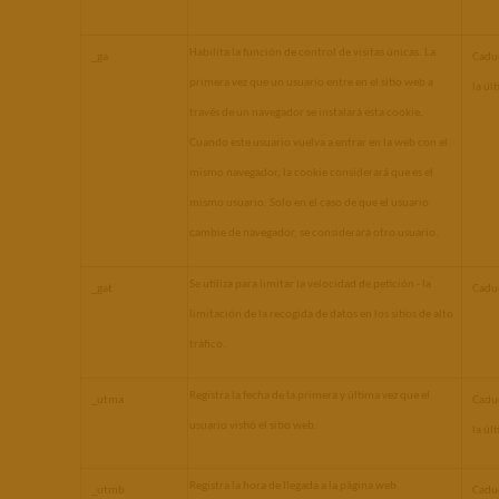
Habilita la función de control de visitas únicas. La 
_ga
Caduc
primera vez que un usuario entre en el sitio web a 
la úl
través de un navegador se instalará esta cookie. 
Cuando este usuario vuelva a entrar en la web con el 
mismo navegador, la cookie considerará que es el 
mismo usuario. Solo en el caso de que el usuario 
cambie de navegador, se considerará otro usuario.
Se utiliza para limitar la velocidad de petición - la 
_gat
Caduc
limitación de la recogida de datos en los sitios de alto 
tráfico.
Registra la fecha de la primera y última vez que el 
_utma
Caduc
usuario vistió el sitio web. 
la úl
Registra la hora de llegada a la página web.
_utmb
Caduc